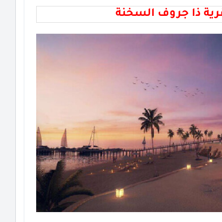
رية ذا جروف السخنة