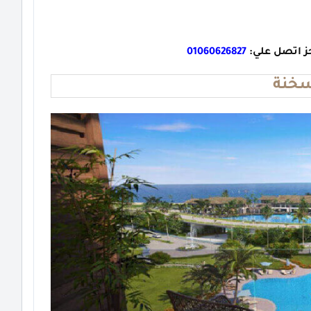
ز اتصل علي:
01060626827
سخنة