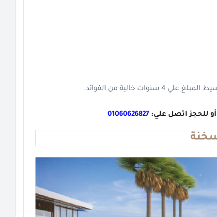
أو للحجز اتصل علي:
01060626827
سخنة