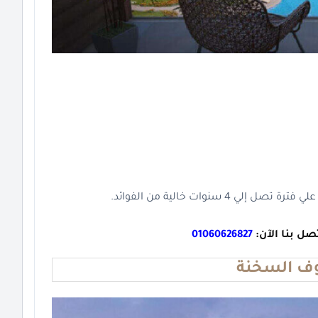
صل بنا الآن:
01060626827
وف السخنة