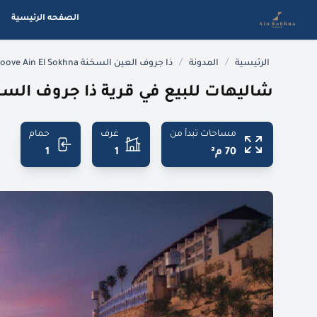
الصفحه الرئيسية
/
/
الرئيسية
المدونة
ذا جروف العين السخنة The Groove Ain El Sokhna
شاليهات للبيع في قرية ذا جروف السخ
مساحات تبدأ من
غرف
حمام
70 م²
1
1