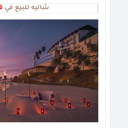
شاليه للبيع في
ق