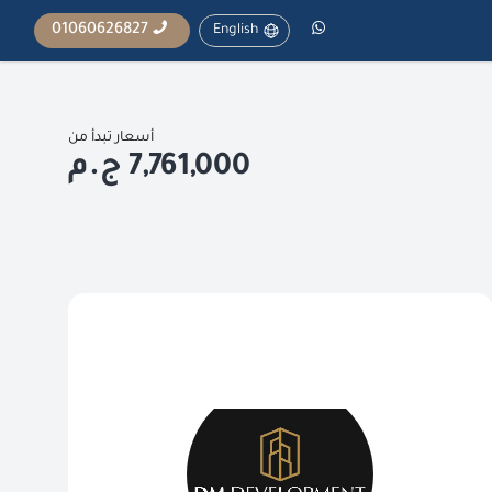
01060626827
English
أسعار تبدأ من
7,761,000 ج.م