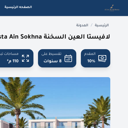
الصفحه الرئيسية
/
الرئيسية
المدونة
لافيستا العين السخنة La Vista Ain Sokhna
المقدم
تقسيط على
مساحات تبد
10%
8 سنوات
110 م²