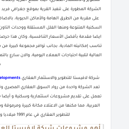
للتطوير والاستثمار العقاري، حيث تتمتع القرية بإطلالة
على مقربة من الطرق الهامة والأماكن الحيوية، بالاضاف
السكنية المتنوعة ومنها الفلل المستقلة ووحدات التا
ايضا مقدمة بأفضل الأسعار التنافسية، وكان هذا حرصا 
تناسب إمكانيته المادية، بجانب توافر مجموعة كبيرة من م
ف
شركة لافيستا للتطوير والاستثمار العقاري
velopments
تعد الشركة واحدة من رواد السوق العقاري المصري وتم
تعمل على تقديم مشروعات استثمارية وسكنية و أيضا س
العربية، مما مكنها من الاعتلاء مكانة كبيرة ومرمو
للتطوير العقاري في عام 1991 ميلاديا ومنذ هذا الوقت وهي ذات علامة تجارية قوية.
أهم مشروعات شركة لافيستا العق