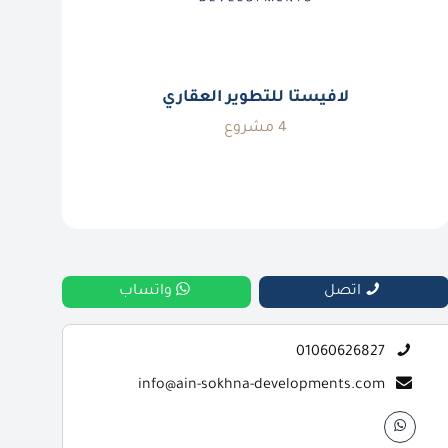
لافيستا للتطوير العقاري
4 مشروع
اتصل
واتساب
01060626827
info@ain-sokhna-developments.com