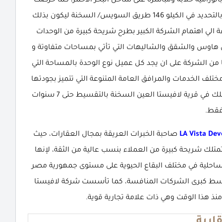
 بانورامية خلابة ومباشرة على ساحل البحر الأحمر، كما حرصت
الشركة المطورة على تنفيذ القرية بموقع جغرافي فريد بالتحديد في الكيلو 146 طريق السويس/ السخنة ليكون بذلك
ة الي اهتمام الشركة الكبير بطرح شريحة كبيرة من الوحدات
ون هاوس والشقق والشاليهات التي تأتي بمساحات متفاوتة و
من الشركة على ان يجد كل عميل نوع الوحدة بالمساحة التي
ختلف الخدمات والمرافق العامة المتنوعة التي تتميز بجودتها
العالية لتلبية احتياجات العملاء اليومية، والان سارع بالتملك في قرية لافيستا العين السخنة بالتقسيط حتى 7 سنوات
قط.
LA Vista De
صاحبة الخبرات العريقة بمجال العقارات، حيث
تلك شريحة كبيرة من العملاء بنسب عالية من الثقة، لإنها
احلية في مختلف البقاع الحيوية على مستوى جمهورية مصر
قة وسط كبرى الشركات المنافسة، كما تأسست شركة لافيستا
ارية