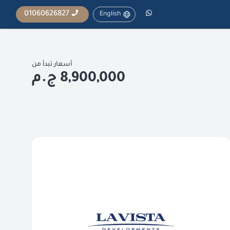
01060626827
English
أسعار تبدأ من
8,900,000 ج.م