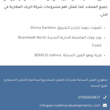
جميع العملاء، كما تتمثل اهم مشروعات شركة اتريك العقارية في
الاتي.
كمبوند ديفينا جاردنز الشروق Divina Gardens.
بورد ووك العاصمة الادارية الجديدة Boardwalk North
Coast.
قرية بوهو العين السخنة BOHO El sokhna.
مطوري العين السخنة نقدم لك أفضل المشاريع الساحلية بأفضل الاسعار و
طرق السداد.
01060626827
info@ain-sokhna-developments.com