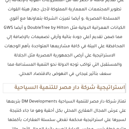
علي تقديم قائمة لا حصر لها من المشروعات القوية بالإضافة إلي
تطوير المجتمعات المعمارية المملوكة لأجل جهاز هيئة القوات
المسلحة المصرية ،و أيضا تميزت الشركة بتعاونها مع أقوي
الكيانات العمرانية الدولية مثل DoubleTree by Hilton و أيضا GWS
مما ضمن تقديم أعلي جودة بنائية وأرقي تصميمات بالإضافة إلي
المحافظة علي البيئة في كافة مشاريعها المتواجدة بأهم الوجهات
الاستراتيجية علي أرضي الجمهورية المصرية مثل الجلالة
والمستقبل التي تواكب توجه الدولة نحو التنمية المستدامة مما
سعف بتأثير غيجابي في النهوض بالاقتصاد المحلي.
استراتيجية شركة دار مصر للتنمية السياحية
تمتاز شركة دار مصر للتنمية السياحية DM Developments بتربعها
علي عرش المجال العقاري المحلي بكل أحقية وهو ما جاء كنتيجة
لسيرها علي استراتيجية محكمة تغطي سلسلة العقارات بأكملها