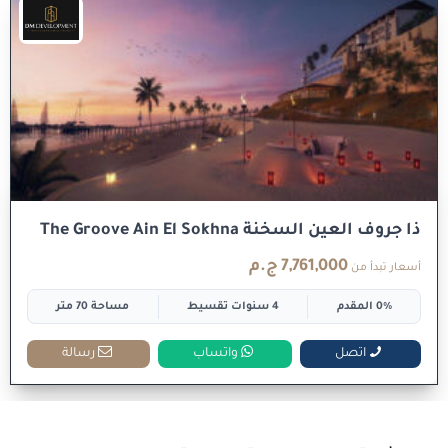
ذا جروف العين السخنة The Groove Ain El Sokhna
7,761,000 ج.م
أسعار تبدأ من
0% المقدم
4 سنوات تقسيط
مساحة 70 متر
اتصل
واتساب
رسالة