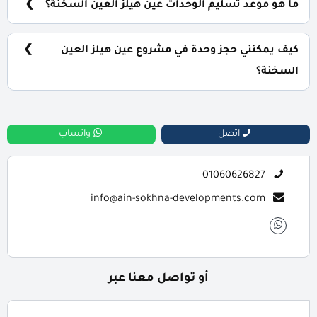
ما هو موعد تسليم الوحدات عين هيلز العين السخنة؟
سيتم استلام المشروع خلال 4 سنوات.
كيف يمكنني حجز وحدة في مشروع عين هيلز العين
السخنة؟
للحجز والاستعلام اتصل بنا على : 01060626827
اتصل
واتساب
01060626827
info@ain-sokhna-developments.com
أو تواصل معنا عبر