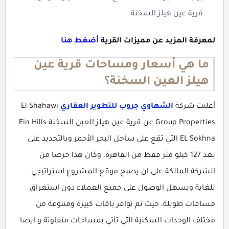
قرية عين هيلز السخنة.
لمعرفة المزيد عن مميزات القرية
أضغط هنا
ما هي أسعار ومساحات قرية عين
هيلز العين السخنة؟
أعلنت شركة
الشهاوي جروب للتطوير العقاري
El Shahawi
Group Properties عن قرية عين هيلز العين السخنة Ein Hills
EL Sokhna التي تقع على ساحل البحر الأحمر وبالتحديد على
بعد 127 كيلو متر فقط من القاهرة، وكان هذا حرصا من
الشركة المالكة على ان يصبح موقع المشروع استراتيجي
للغاية ويسهل الوصول على جميع العملاء دون استغراق
مسافات طويلة، حيث تم توافر باقات كبيرة ومتنوعة من
مختلف الوحدات السكنية التي تأتي بمساحات متفاوتة و أيضا