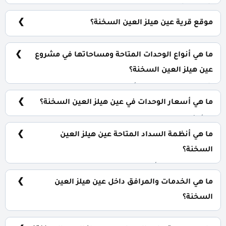
شركة الشهاوي جروب El Shahawi Group Properties.
موقع قرية عين هيلز العين السخنة؟
قرية عين هيلز العين السخنة على بعد 127 كيلومتر من مدينة
القاهرة وبالتحديد على هضبة الجلالة على بعد 8 كيلو من مدينة
ما هي أنواع الوحدات المتاحة ومساحاتها في مشروع
الجلالة.
عين هيلز العين السخنة؟
شاليهات بمساحات تبدأ من 95 متر مربع.
ما هي أسعار الوحدات في عين هيلز العين السخنة؟
تبدأ الأسعار من 3,978,000 جنيه.
ما هي أنظمة السداد المتاحة عين هيلز العين
السخنة؟
10% مقدم حجز و أيضا تقسيط الباقي من المبلغ على 8
سنوات بالتساوي.
ما هي الخدمات والمرافق داخل عين هيلز العين
السخنة؟
مساحات خضراء، كاميرات مراقبة، جراج، منطقة ترفيهية.