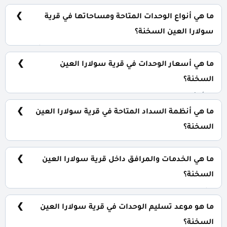
تقع القرية في قلب منطقة العين السخنة تحديدًا على طريق
الزعفرانة.
ما هي أنواع الوحدات المتاحة ومساحاتها في قرية
سولارا العين السخنة؟
تضم القرية مجموعة متنوعة من الوحدات الساحلية، تشمل:
ستوديوهات وشاليهات بمساحات متعددة سيتم طرحها
ما هي أسعار الوحدات في قرية سولارا العين
للعلن بالقريب العاجل.
السخنة؟
تبدأ الأسعار من 3,600,000 جنيه وتختلف حسب نوع الوحدة
والمساحة، كما أن الأسعار قابلة للتغيير حسب تطورات
ما هي أنظمة السداد المتاحة في قرية سولارا العين
السوق.
السخنة؟
يمكنك حجز وحدتك بدفع مقدم 10% فقط، كما يتم تقسيط
الباقي على فترة تصل إلي 10 سنوات بدون أي فوائد.
ما هي الخدمات والمرافق داخل قرية سولارا العين
السخنة؟
تشمل القرية اكوا بارك، منطقة خدمية متكاملة، كيدز ايريا،
حمامات سباحة، منطقة ترفيهية.
ما هو موعد تسليم الوحدات في قرية سولارا العين
السخنة؟