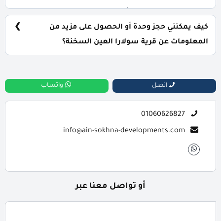
يتم تسليم الوحدات خلال أربع سنوات من تاريخ التعاقد، مع
إمكانية التسليم نصف تشطيب أو تشطيب كامل حسب رغبة
كيف يمكنني حجز وحدة أو الحصول على مزيد من
العميل.
المعلومات عن قرية سولارا العين السخنة؟
📞 يمكنك التواصل معنا عبر الرقم: 01060626827
اتصل
واتساب
01060626827
info@ain-sokhna-developments.com
أو تواصل معنا عبر