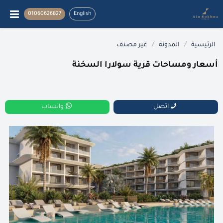
01060626827
English
/
/
الرئيسية
المدونة
غير مصنف
أسعار ومساحات قرية سولارا السخنة
اتصل
واتساب