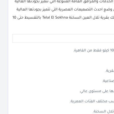
دمات والمرافق العامة المتنوعة التي تتميز بجودتها العالية
لي وضع احدث التصميمات العصرية التي تتميز بجودتها العالية
وفقا للتقنيات العالمية، والان اغتنم الفرصة وامتلك شاليهك بقرية تلال العين السخنة Telal El Sokhna بالتقسيط حتى 10
ناعية.
نها على مستوى عالي.
ب مختلف الفئات العمرية.
تلال السخنة.