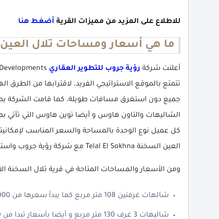
للاطلاع على المزيد من مميزات القرية
أضغط هنا
ما هي أسعار ومساحات تلال العين
أعلنت شركة
رؤية جروب للتطوير العقاري
تتمتع بالموقع الاستراتيجي الفريد، لاقترابها من الطرق ال
جميع دون استغرق مسافات طويلة، كما قامت الشركة بطرح
الشاليهات والتاون هاوس و أيضا توين هاوس التي تأتي بم
كل عميل نوع الوحدة بالمساحة والسعر المناسب لإمكانيتهم
العين السخنة Telal El Sokhna مع شركة رؤية جروب واستمتع بفيو مباشر على البحر.
ومن الأسعار والمساحات المتاحة في قرية تلال السخنة الا
شالهات غرفتين 108 متر مربع كما يبدأ سعرها من 10,000,000 جنية.
شاليهات 3 غرف 130 متر مربع و أيضا بأسعار تبدا من 11,000,000 جنية.