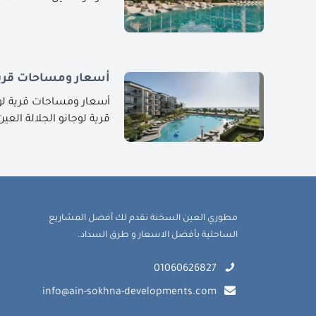
أسعار ومساحات قرية 
أسعار ومساحات قرية لوج
قرية لوجانو الجلالة العين السخن
مطوري العين السخنة نقدم لك أفضل المشاريع
الساحلية بأفضل الاسعار و طرق السداد.
01060626827
info@ain-sokhna-developments.com