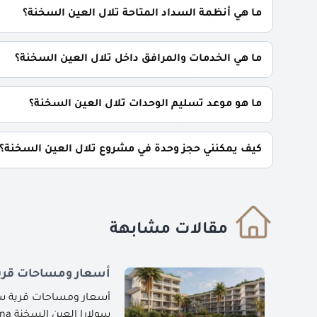
ما هي أنظمة السداد المتاحة تلال العين السخنة؟
0% مقدم تعاقد كما يمكنك تقسيط الباقي على 10 سنوات بالتساوي.
ما هي الخدمات والمرافق داخل تلال العين السخنة؟
كلوب هاس، شاطئ خاص، مطاعم وكافيهات،فندق.
ما هو موعد تسليم الوحدات تلال العين السخنة؟
سيتم تسليم المشروع خلال 4 سنوات.
كيف يمكنني حجز وحدة في مشروع تلال العين السخنة؟
للحجز والاستعلام اتصل بنا على : 01060626827
مقالات مشابهة
أسعار ومساحات قرية
أسعار ومساحات قرية سول
سولارا العين السخنة Solara Ain El Sokhna مفهوم