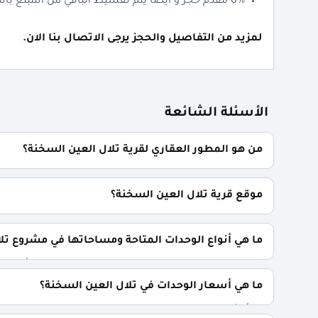
0% مقدم حجز و أيضا يتم تقسيط الباقي من المبلغ بالتساوي على 10 سنوات فقط.
لمزيد من التفاصيل والحجز يرجى الاتصال بنا الان.
الأسئلة الشائعة
من هو المطور العقاري لقرية تلال العين السخنة؟
شركة رؤية جروب للتطوير العقاري rooya developments.
موقع قرية تلال العين السخنة؟
قرية تلال تقع بقلب مدينة العين السخنة وتقطع مسافة 100 كيلو فقط من القاهرة.
ما هي أنواع الوحدات المتاحة ومساحاتها في مشروع تل
شاليهات وتاون هاوس وتوين هاوس بمساحات تبدأ من 108 متر مربع.
ما هي أسعار الوحدات في تلال العين السخنة؟
تبدأ الأسعار من 10,000,000 جنية.