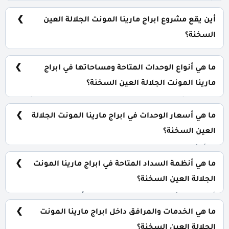
شركة تطوير مصر Tatweer Misr.
أين يقع مشروع ابراج مارينا المونت الجلالة العين
السخنة؟
تقع ابراج مارينا المونت الجلالة بقلب العين السخنة.
ما هي أنواع الوحدات المتاحة ومساحاتها في ابراج
مارينا المونت الجلالة العين السخنة؟
يضم المشروع مجموعة متنوعة من الوحدات السكنية، تشمل:
ستوديوهات: تبدأ من 50 متر² شقق سكنية: تبدأ من 700 متر²
ما هي أسعار الوحدات في ابراج مارينا المونت الجلالة
لوفت: تبدأ من 105 متر² بنتهاوس: تبدأ من 415 متر²
العين السخنة؟
تبدأ الأسعار من 5,750,000 جنيه وتختلف حسب نوع الوحدة
والمساحة، كما أن الأسعار قابلة للتغيير حسب تطورات
ما هي أنظمة السداد المتاحة في ابراج مارينا المونت
السوق.
الجلالة العين السخنة؟
أقل نسب لأجل الحجز سيتم طرحها قريباً، كما يمكنك
تقسيط المتبقي بالتساوي على 10 سنوات خالية من أي فوائد.
ما هي الخدمات والمرافق داخل ابراج مارينا المونت
الجلالة العين السخنة؟