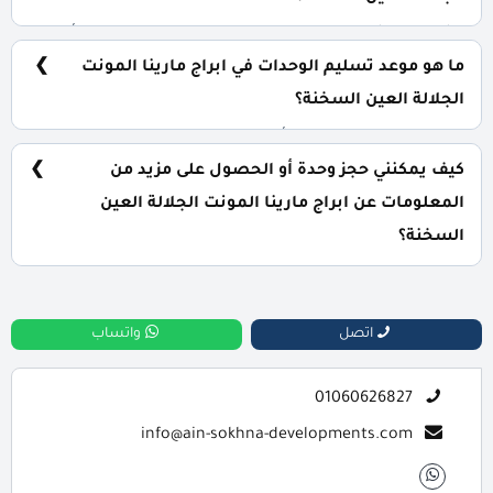
يشمل المشروع: فندق بخدمات خمس نجوم، حراسات أمنية
مشددة، مارينا لليخوت، بيتش هاوس ومنطقة للمؤتمرات
ما هو موعد تسليم الوحدات في ابراج مارينا المونت
والحفلات.
الجلالة العين السخنة؟
يتم تسليم الوحدات خلال أربع سنوات من تاريخ التعاقد، مع
إمكانية التسليم نصف تشطيب أو تشطيب كامل حسب رغبة
كيف يمكنني حجز وحدة أو الحصول على مزيد من
العميل.
المعلومات عن ابراج مارينا المونت الجلالة العين
السخنة؟
📞 يمكنك التواصل معنا عبر الرقم: 01060626827
اتصل
واتساب
01060626827
info@ain-sokhna-developments.com